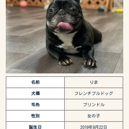
名前
りま
犬種
フレンチブルドッグ
毛色
ブリンドル
性別
女の子
誕生日
2019年9月22日