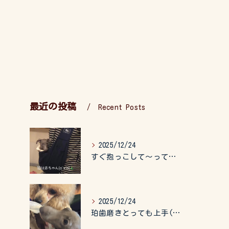
最近の投稿
Recent Posts
2025/12/24
すぐ抱っこして〜って言うので、抱っこ紐に入れてゆらゆら☺️
2025/12/24
珀歯磨きとっても上手(о´∀`о)