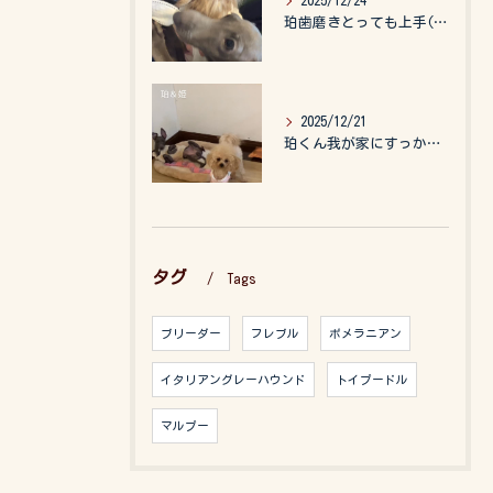
2025/12/24
珀歯磨きとっても上手(о´∀`о)
2025/12/21
珀くん我が家にすっかりなれて、キッズのお世話もしてくれて、今...
タグ
Tags
ブリーダー
フレブル
ポメラニアン
イタリアングレーハウンド
トイプードル
マルプー