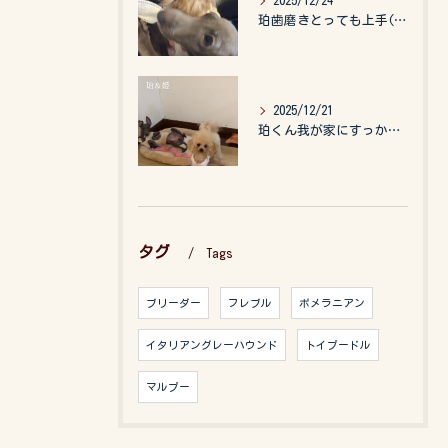
2025/12/24
珀歯磨きとっても上手(о´∀`о)
2025/12/21
珀くん我が家にすっかりなれて、キッズのお世話もしてくれて、今...
タグ
Tags
ブリーダー
フレブル
ポメラニアン
イタリアングレーハウンド
トイプードル
マルプー