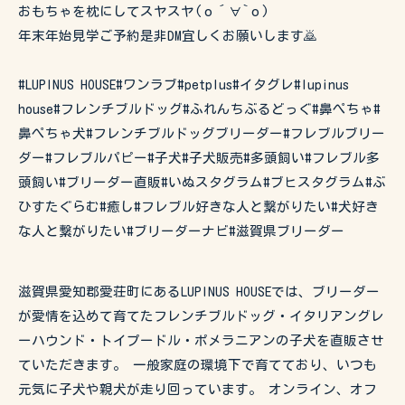
おもちゃを枕にしてスヤスヤ(о´∀`о)
年末年始見学ご予約是非DM宜しくお願いします🙇
#LUPINUS HOUSE#ワンラブ#petplus#イタグレ#lupinus
house#フレンチブルドッグ#ふれんちぶるどっぐ#鼻ぺちゃ#
鼻ぺちゃ犬#フレンチブルドッグブリーダー#フレブルブリー
ダー#フレブルパピー#子犬#子犬販売#多頭飼い#フレブル多
頭飼い#ブリーダー直販#いぬスタグラム#ブヒスタグラム#ぶ
ひすたぐらむ#癒し#フレブル好きな人と繋がりたい#犬好き
な人と繋がりたい#ブリーダーナビ#滋賀県ブリーダー
滋賀県愛知郡愛荘町にあるLUPINUS HOUSEでは、ブリーダー
が愛情を込めて育てたフレンチブルドッグ・イタリアングレ
ーハウンド・トイプードル・ポメラニアンの子犬を直販させ
ていただきます。 一般家庭の環境下で育てており、いつも
元気に子犬や親犬が走り回っています。 オンライン、オフ