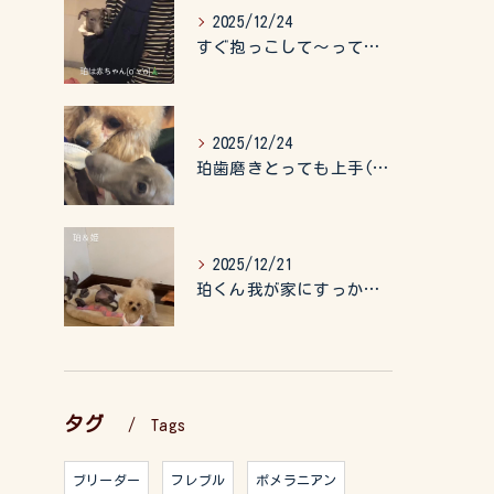
2025/12/24
すぐ抱っこして〜って言うので、抱っこ紐に入れてゆらゆら☺️
2025/12/24
珀歯磨きとっても上手(о´∀`о)
2025/12/21
珀くん我が家にすっかりなれて、キッズのお世話もしてくれて、今...
タグ
Tags
ブリーダー
フレブル
ポメラニアン