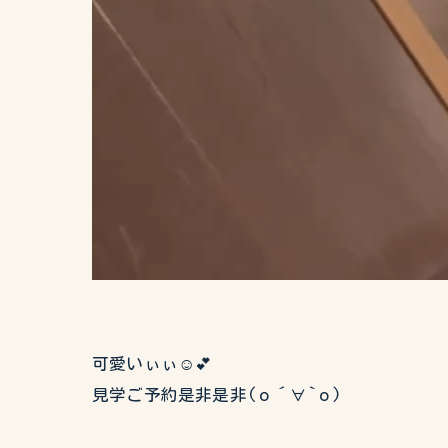
可愛いぃぃ☺️💕
見学ご予約是非是非(о´∀`о)