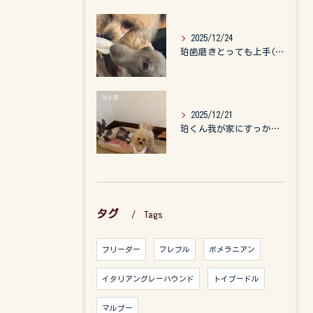
2025/12/24
珀歯磨きとっても上手(о´∀`о)
2025/12/21
珀くん我が家にすっかりなれて、キッズのお世話もしてくれて、今...
タグ
Tags
ブリーダー
フレブル
ポメラニアン
イタリアングレーハウンド
トイプードル
マルプー