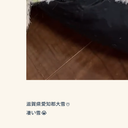
滋賀県愛知郡大雪☃️
凄い雪😭