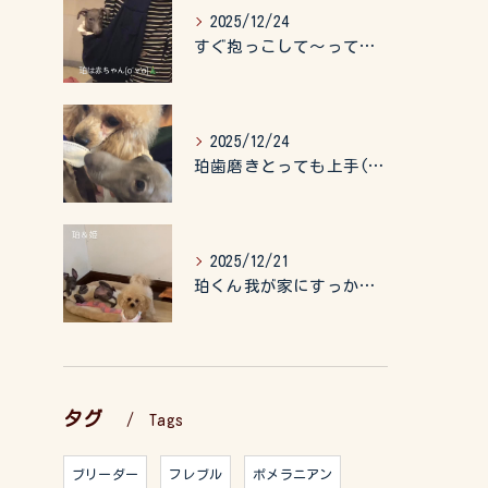
2025/12/24
すぐ抱っこして〜って言うので、抱っこ紐に入れてゆらゆら☺️
2025/12/24
珀歯磨きとっても上手(о´∀`о)
2025/12/21
珀くん我が家にすっかりなれて、キッズのお世話もしてくれて、今...
タグ
Tags
ブリーダー
フレブル
ポメラニアン