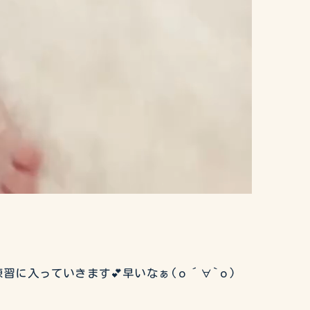
習に入っていきます💕早いなぁ(о´∀`о)