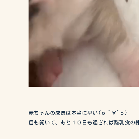
赤ちゃんの成長は本当に早い(о´∀`о)
目も開いて、あと１０日も過ぎれば離乳食の練