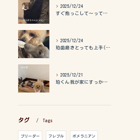
2025/12/24
すぐ抱っこして〜って言うので、抱っこ紐に入れてゆらゆら☺️
2025/12/24
珀歯磨きとっても上手(о´∀`о)
2025/12/21
珀くん我が家にすっかりなれて、キッズのお世話もしてくれて、今...
タグ
Tags
ブリーダー
フレブル
ポメラニアン