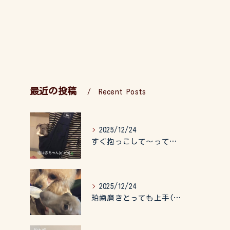
最近の投稿
Recent Posts
2025/12/24
すぐ抱っこして〜って言うので、抱っこ紐に入れてゆらゆら☺️
2025/12/24
珀歯磨きとっても上手(о´∀`о)