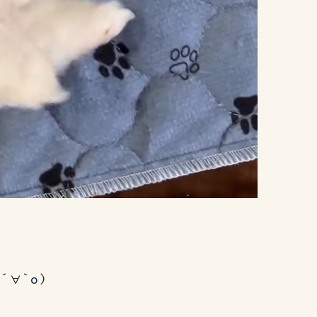
´∀`о)