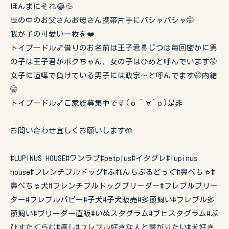
ほんまにそれ😂💦
世の中のお父さんお母さん携帯片手にパシャパシャ🤭
我が子の可愛い一枚を❤️
トイプードル♂借りのお名前は王子君🤴じつは毎回密かに男
の子は王子君かボクちゃん、女の子はひめと呼んでいます🤭
女子に喧嘩で負けている男子には政宗〜と呼んでます🤭内緒
🤫
トイプードル♂ご家族募集中です(о´∀`о)是非
お問い合わせ宜しくお願いします🤲
#LUPINUS HOUSE#ワンラブ#petplus#イタグレ#lupinus
house#フレンチブルドッグ#ふれんちぶるどっぐ#鼻ぺちゃ#
鼻ぺちゃ犬#フレンチブルドッグブリーダー#フレブルブリー
ダー#フレブルパピー#子犬#子犬販売#多頭飼い#フレブル多
頭飼い#ブリーダー直販#いぬスタグラム#ブヒスタグラム#ぶ
ひすたぐらむ#癒し#フレブル好きな人と繋がりたい#犬好き