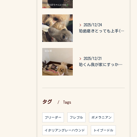
2025/12/24
珀歯磨きとっても上手(о´∀`о)
2025/12/21
珀くん我が家にすっかりなれて、キッズのお世話もしてくれて、今...
タグ
Tags
ブリーダー
フレブル
ポメラニアン
イタリアングレーハウンド
トイプードル