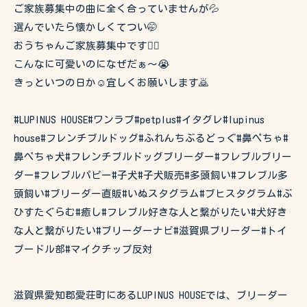
ご家族募集中の曲に全く合っていませんが💦
選んでいたら懐かしくてつい🤭
おうちゃんご家族募集中です🙇‍♂️
こんなに可愛いのになぜだぁ〜😭
きっといつの日か☺️宜しくお願いします🙇
#LUPINUS HOUSE#ワンラブ#petplus#イタグレ#lupinus
house#フレンチブルドッグ#ふれんちぶるどっぐ#鼻ぺちゃ#
鼻ぺちゃ犬#フレンチブルドッグブリーダー#フレブルブリー
ダー#フレブルパピー#子犬#子犬販売#多頭飼い#フレブル多
頭飼い#ブリーダー直販#いぬスタグラム#ブヒスタグラム#ぶ
ひすたぐらむ#癒し#フレブル好きな人と繋がりたい#犬好き
な人と繋がりたい#ブリーダーナビ#滋賀県ブリーダー#トイ
プードル部#マイクチップ反対
滋賀県愛知郡愛荘町にあるLUPINUS HOUSEでは、ブリーダー