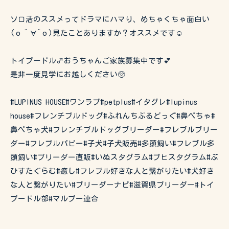
ソロ活のススメってドラマにハマり、めちゃくちゃ面白い
(о´∀`о)見たことありますか？オススメです☺️
トイプードル♂おうちゃんご家族募集中です💕
是非一度見学にお越しください🥺
#LUPINUS HOUSE#ワンラブ#petplus#イタグレ#lupinus
house#フレンチブルドッグ#ふれんちぶるどっぐ#鼻ぺちゃ#
鼻ぺちゃ犬#フレンチブルドッグブリーダー#フレブルブリー
ダー#フレブルパピー#子犬#子犬販売#多頭飼い#フレブル多
頭飼い#ブリーダー直販#いぬスタグラム#ブヒスタグラム#ぶ
ひすたぐらむ#癒し#フレブル好きな人と繋がりたい#犬好き
な人と繋がりたい#ブリーダーナビ#滋賀県ブリーダー#トイ
プードル部#マルプー連合