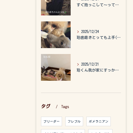
すぐ抱っこして〜って言うので、抱っこ紐に入れてゆらゆら☺️
2025/12/24
珀歯磨きとっても上手(о´∀`о)
2025/12/21
珀くん我が家にすっかりなれて、キッズのお世話もしてくれて、今...
タグ
Tags
ブリーダー
フレブル
ポメラニアン