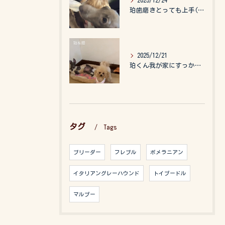
2025/12/24
珀歯磨きとっても上手(о´∀`о)
2025/12/21
珀くん我が家にすっかりなれて、キッズのお世話もしてくれて、今...
タグ
Tags
ブリーダー
フレブル
ポメラニアン
イタリアングレーハウンド
トイプードル
マルプー