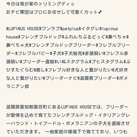
今日は我が家のトリミングディ☺️
おチビ軍団はプロにお任せして可愛くカット💕
#LUPINUS HOUSE#ワンラブ#petplus#イタグレ#lupinus
house#フレンチブルドッグ#ふれんちぶるどっぐ#鼻ぺちゃ#
鼻ぺちゃ犬#フレンチブルドッグブリーダー#フレブルブリー
ダー#フレブルパピー#子犬#子犬販売#多頭飼い#フレブル多
頭飼い#ブリーダー直販#いぬスタグラム#ブヒスタグラム#ぶ
ひすたぐらむ#癒し#フレブル好きな人と繋がりたい#犬好き
な人と繋がりたい#ブリーダーナビ#滋賀県ブリーダー#ポメ
ラニアン部
滋賀県愛知郡愛荘町にあるLUPINUS HOUSEでは、ブリーダー
が愛情を込めて育てたフレンチブルドッグ・イタリアングレ
ーハウンド・トイプードル・ポメラニアンの子犬を直販させ
ていただきます。 一般家庭の環境下で育てており、いつも