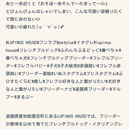
あと一歩近くと『おそぼ〜あそんで〜かまって〜🐶』
とぴょんぴょんはしゃいでしまい、こんな可愛い姿撮りたく
て間に合わない🐶
可愛いの撮れた(о´∀`о)💕
#LUPINUS HOUSE#ワンラブ#petplus#イタグレ#lupinus
house#フレンチブルドッグ#ふれんちぶるどっぐ#鼻ぺちゃ#
鼻ぺちゃ犬#フレンチブルドッグブリーダー#フレブルブリー
ダー#フレブルパピー#子犬#子犬販売#多頭飼い#フレブル多
頭飼い#ブリーダー直販#いぬスタグラム#ブヒスタグラム#ぶ
ひすたぐらむ#癒し#フレブル好きな人と繋がりたい#犬好き
な人と繋がりたい#ブリーダーナビ#滋賀県ブリーダー#マル
プー#まるぷー
滋賀県愛知郡愛荘町にあるLUPINUS HOUSEでは、ブリーダー
が愛情を込めて育てたフレンチブルドッグ・イタリアングレ