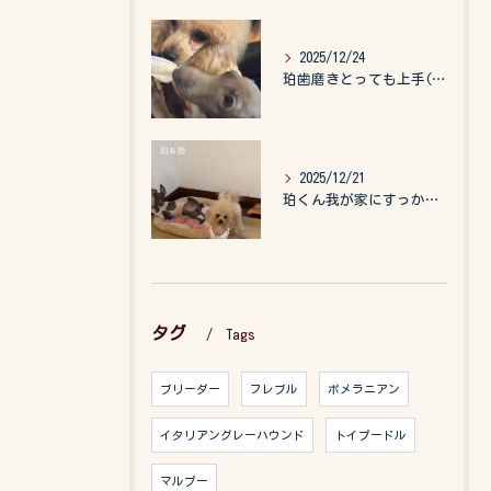
2025/12/24
珀歯磨きとっても上手(о´∀`о)
2025/12/21
珀くん我が家にすっかりなれて、キッズのお世話もしてくれて、今...
タグ
Tags
ブリーダー
フレブル
ポメラニアン
イタリアングレーハウンド
トイプードル
マルプー