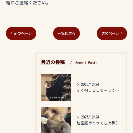
軽にご連絡ください。
< 前のページ
一覧に戻る
次のページ >
最近の投稿
Recent Posts
2025/12/24
すぐ抱っこして〜って言うので、抱っこ紐に入れてゆらゆら☺️
2025/12/24
珀歯磨きとっても上手(о´∀`о)