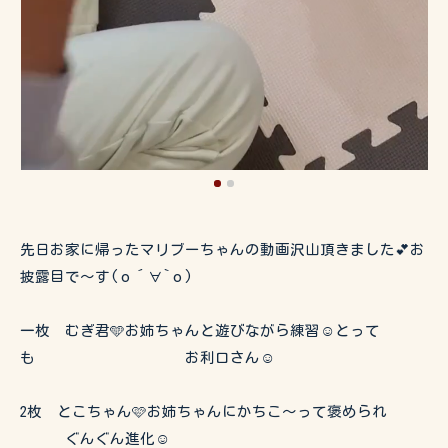
先日お家に帰ったマリブーちゃんの動画沢山頂きました💕お
披露目で〜す(о´∀`о)
一枚 むぎ君🩵お姉ちゃんと遊びながら練習☺️とって
も お利口さん☺️
2枚 とこちゃん🩷お姉ちゃんにかちこ〜って褒められ
ぐんぐん進化☺️