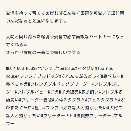
愛情を持って育ててあげればこんなに素直な可愛い子達に育
つんだなぁと勉強になります☺️
人間と同じ育った環境や愛情で必ず素敵なパートナーになっ
てくれる☺️
すっかり家族の一員に🩷嬉しいです☺️
#LUPINUS HOUSE#ワンラブ#petplus#イタグレ#lupinus
house#フレンチブルドッグ#ふれんちぶるどっぐ#鼻ぺちゃ#
鼻ぺちゃ犬#フレンチブルドッグブリーダー#フレブルブリー
ダー#フレブルパピー#子犬#子犬販売#多頭飼い#フレブル多
頭飼い#ブリーダー直販#いぬスタグラム#ブヒスタグラム#ぶ
ひすたぐらむ#癒し#フレブル好きな人と繋がりたい#犬好き
な人と繋がりたい#ブリーダーナビ#滋賀県ブリーダー#マル
プー