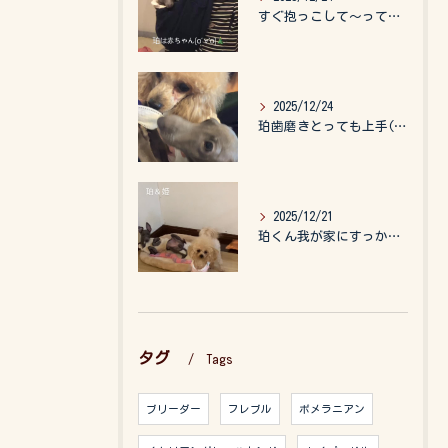
すぐ抱っこして〜って言うので、抱っこ紐に入れてゆらゆら☺️
2025/12/24
珀歯磨きとっても上手(о´∀`о)
2025/12/21
珀くん我が家にすっかりなれて、キッズのお世話もしてくれて、今...
タグ
Tags
ブリーダー
フレブル
ポメラニアン