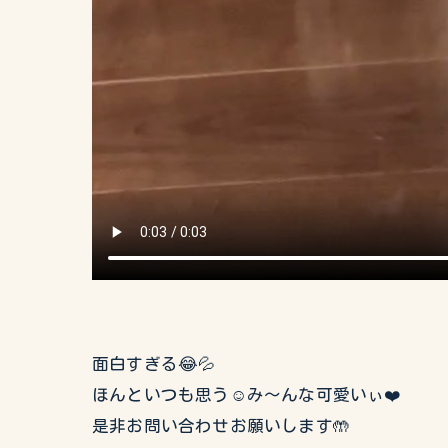
面白すぎる😂💦
ほんといつも思う☺️み〜んな可愛いぃ❤️
是非お問い合わせお願いします🤲