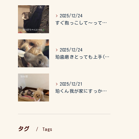
2025/12/24
すぐ抱っこして〜って言うので、抱っこ紐に入れてゆらゆら☺️
2025/12/24
珀歯磨きとっても上手(о´∀`о)
2025/12/21
珀くん我が家にすっかりなれて、キッズのお世話もしてくれて、今...
タグ
Tags