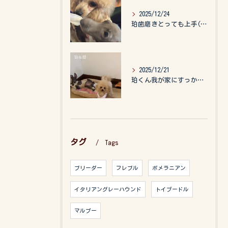
2025/12/24
珀歯磨きとっても上手(о´∀`о)
2025/12/21
珀くん我が家にすっかりなれて、キッズのお世話もしてくれて、今...
タグ
Tags
ブリーダー
フレブル
ポメラニアン
イタリアングレーハウンド
トイプードル
マルプー