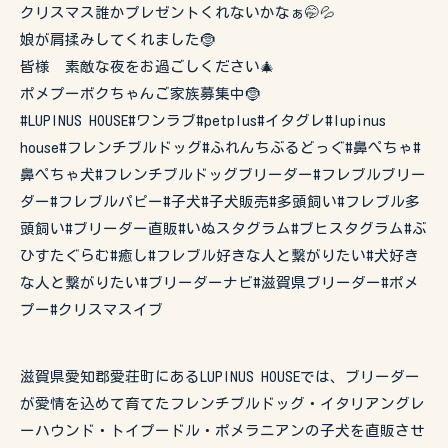
クリスマス誰かプレゼントくれないかなぁ🤭💦
娘が肩揉みしてくれました🤶
皆様 素敵な夜をお過ごしください🎄
ポメプーボクちゃんご家族募集中🤶
#LUPINUS HOUSE#ワンラブ#petplus#イタグレ#lupinus
house#フレンチブルドッグ#ふれんちぶるどっぐ#鼻ぺちゃ#
鼻ぺちゃ犬#フレンチブルドッグブリーダー#フレブルブリー
ダー#フレブルパピー#子犬#子犬販売#多頭飼い#フレブル多
頭飼い#ブリーダー直販#いぬスタグラム#ブヒスタグラム#ぶ
ひすたぐらむ#癒し#フレブル好きな人と繋がりたい#犬好き
な人と繋がりたい#ブリーダーナビ#滋賀県ブリーダー#ポメ
プー#クリスマスイブ
滋賀県愛知郡愛荘町にあるLUPINUS HOUSEでは、ブリーダー
が愛情を込めて育てたフレンチブルドッグ・イタリアングレ
ーハウンド・トイプードル・ポメラニアンの子犬を直販させ