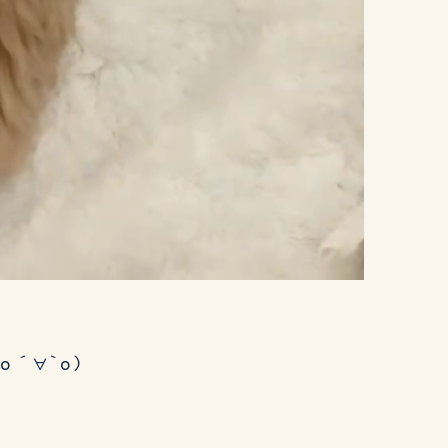
о´∀`о)