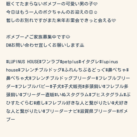
眠くてたまらないポメプーの可愛い男の子🩷
今日はもう一人のボクちゃんのお迎えの日☺️
暫しのお別れですがまた来年お里会できっと会える🩷
ポメプー♂ご家族募集中です🐶
DMお問い合わせ宜しくお願いします🙇
#LUPINUS HOUSE#ワンラブ#petplus#イタグレ#lupinus
house#フレンチブルドッグ#ふれんちぶるどっぐ#鼻ぺちゃ#
鼻ぺちゃ犬#フレンチブルドッグブリーダー#フレブルブリー
ダー#フレブルパピー#子犬#子犬販売#多頭飼い#フレブル多
頭飼い#ブリーダー直販#いぬスタグラム#ブヒスタグラム#ぶ
ひすたぐらむ#癒し#フレブル好きな人と繋がりたい#犬好き
な人と繋がりたい#ブリーダーナビ#滋賀県ブリーダー#ポメ
プー