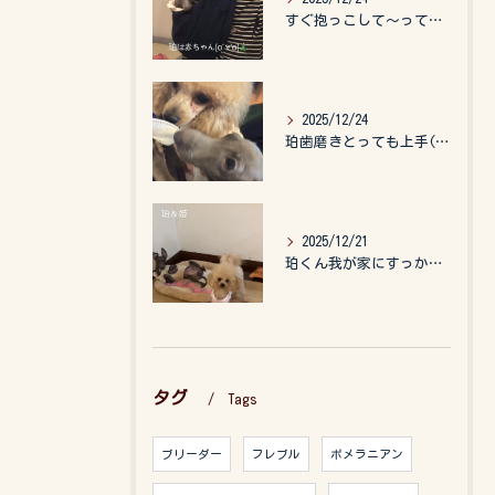
すぐ抱っこして〜って言うので、抱っこ紐に入れてゆらゆら☺️
2025/12/24
珀歯磨きとっても上手(о´∀`о)
2025/12/21
珀くん我が家にすっかりなれて、キッズのお世話もしてくれて、今...
タグ
Tags
ブリーダー
フレブル
ポメラニアン