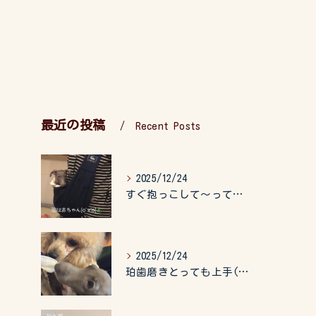
最近の投稿
Recent Posts
2025/12/24
すぐ抱っこして〜って言うので、抱っこ紐に入れてゆらゆら☺️
2025/12/24
珀歯磨きとっても上手(о´∀`о)