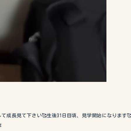
成長見て下さい🥰生後31日目頃、見学開始になります
g