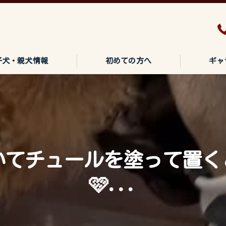
子犬・親犬情報
初めての方へ
ギャ
いてチュールを塗って置く
🩷...