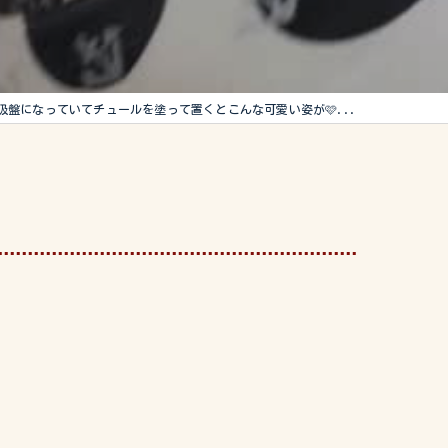
吸盤になっていてチュールを塗って置くとこんな可愛い姿が🩷...