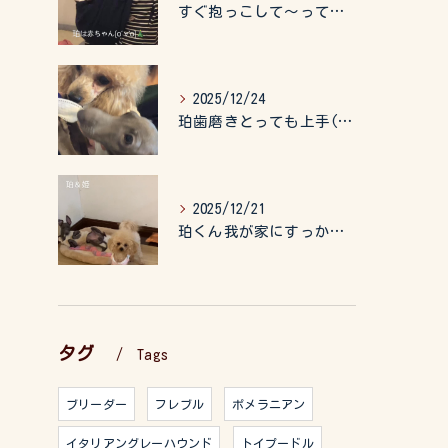
すぐ抱っこして〜って言うので、抱っこ紐に入れてゆらゆら☺️
2025/12/24
珀歯磨きとっても上手(о´∀`о)
2025/12/21
珀くん我が家にすっかりなれて、キッズのお世話もしてくれて、今...
タグ
Tags
ブリーダー
フレブル
ポメラニアン
イタリアングレーハウンド
トイプードル