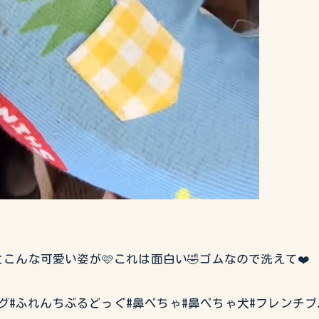
んな可愛い姿が🩷これは面白い🤣ゴムなので洗えて❤️
チブルドッグ#ふれんちぶるどっぐ#鼻ぺちゃ#鼻ぺちゃ犬#フレン