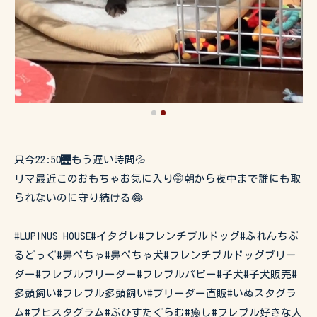
只今22:50🌉もう遅い時間💦
リマ最近このおもちゃお気に入り🤭朝から夜中まで誰にも取
られないのに守り続ける😂
#LUPINUS HOUSE#イタグレ#フレンチブルドッグ#ふれんちぶ
るどっぐ#鼻ぺちゃ#鼻ぺちゃ犬#フレンチブルドッグブリー
ダー#フレブルブリーダー#フレブルパピー#子犬#子犬販売#
多頭飼い#フレブル多頭飼い#ブリーダー直販#いぬスタグラ
ム#ブヒスタグラム#ぶひすたぐらむ#癒し#フレブル好きな人