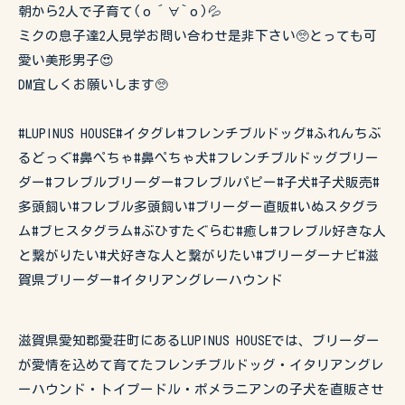
朝から2人で子育て(о´∀`о)💦
ミクの息子達2人見学お問い合わせ是非下さい🥺とっても可
愛い美形男子😍
DM宜しくお願いします🥺
#LUPINUS HOUSE#イタグレ#フレンチブルドッグ#ふれんちぶ
るどっぐ#鼻ぺちゃ#鼻ぺちゃ犬#フレンチブルドッグブリー
ダー#フレブルブリーダー#フレブルパピー#子犬#子犬販売#
多頭飼い#フレブル多頭飼い#ブリーダー直販#いぬスタグラ
ム#ブヒスタグラム#ぶひすたぐらむ#癒し#フレブル好きな人
と繋がりたい#犬好きな人と繋がりたい#ブリーダーナビ#滋
賀県ブリーダー#イタリアングレーハウンド
滋賀県愛知郡愛荘町にあるLUPINUS HOUSEでは、ブリーダー
が愛情を込めて育てたフレンチブルドッグ・イタリアングレ
ーハウンド・トイプードル・ポメラニアンの子犬を直販させ