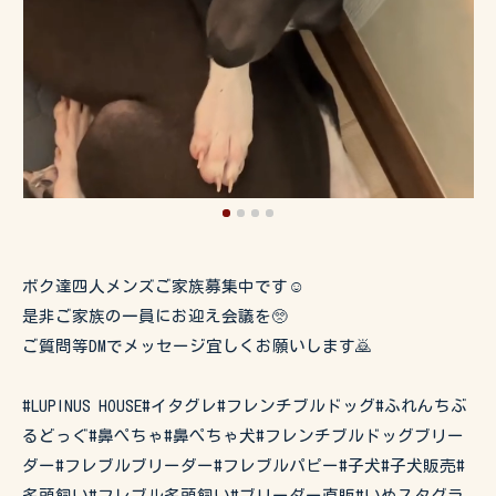
ボク達四人メンズご家族募集中です☺️
是非ご家族の一員にお迎え会議を🥺
ご質問等DMでメッセージ宜しくお願いします🙇
#LUPINUS HOUSE#イタグレ#フレンチブルドッグ#ふれんちぶ
るどっぐ#鼻ぺちゃ#鼻ぺちゃ犬#フレンチブルドッグブリー
ダー#フレブルブリーダー#フレブルパピー#子犬#子犬販売#
多頭飼い#フレブル多頭飼い#ブリーダー直販#いぬスタグラ