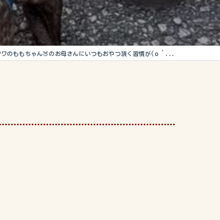
ワのももちゃん🍑のお母さんにいつもおやつ頂く習慣が(о´...