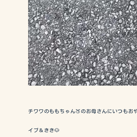
チワワのももちゃん🍑のお母さんにいつもおや
イブ＆きき🐶