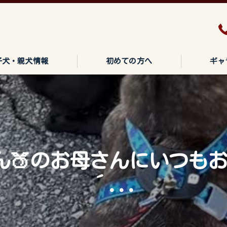
子犬・親犬情報
初めての方へ
ギャ
ん🍑のお母さんにいつもお
´...