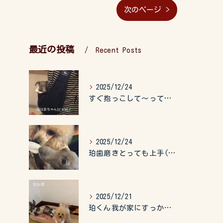
次のページ >
最近の投稿
Recent Posts
2025/12/24
すぐ抱っこして〜って言うので、抱っこ紐に入れてゆらゆら☺️
2025/12/24
珀歯磨きとっても上手(о´∀`о)
2025/12/21
珀くん我が家にすっかりなれて、キッズのお世話もしてくれて、今...