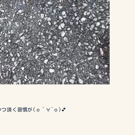
つ頂く習慣が(о´∀`о)💕