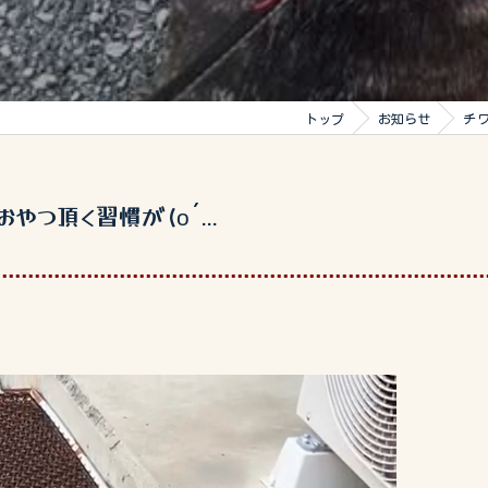
トップ
お知らせ
チワ
やつ頂く習慣が(о´...