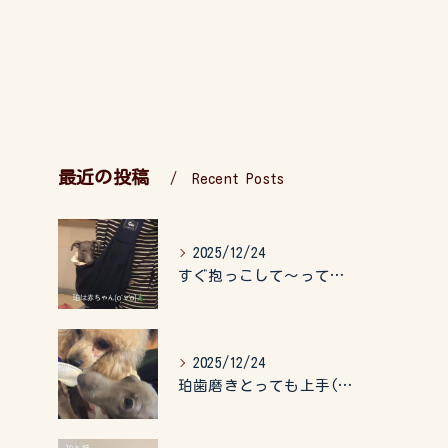
最近の投稿
Recent Posts
2025/12/24
すぐ抱っこして〜って言うので、抱っこ紐に入れてゆらゆら☺️
2025/12/24
珀歯磨きとっても上手(о´∀`о)