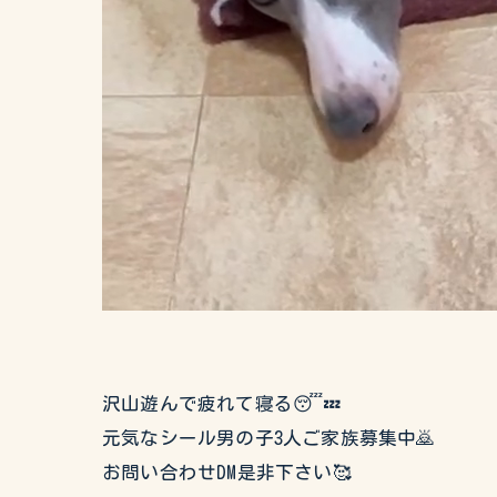
沢山遊んで疲れて寝る😴💤
元気なシール男の子3人ご家族募集中🙇
お問い合わせDM是非下さい🥰