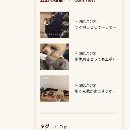
最近の投稿
Recent Posts
2025/12/24
すぐ抱っこして〜って言うので、抱っこ紐に入れてゆらゆら☺️
2025/12/24
珀歯磨きとっても上手(о´∀`о)
2025/12/21
珀くん我が家にすっかりなれて、キッズのお世話もしてくれて、今...
タグ
Tags