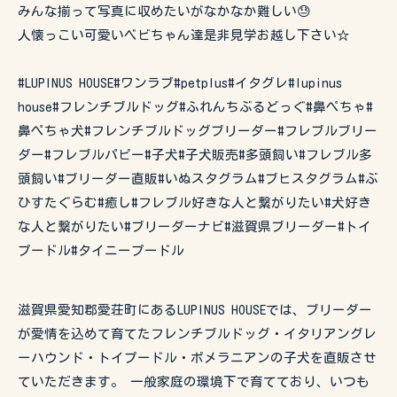
みんな揃って写真に収めたいがなかなか難しい😓
人懐っこい可愛いベビちゃん達是非見学お越し下さい☆
#LUPINUS HOUSE#ワンラブ#petplus#イタグレ#lupinus
house#フレンチブルドッグ#ふれんちぶるどっぐ#鼻ぺちゃ#
鼻ぺちゃ犬#フレンチブルドッグブリーダー#フレブルブリー
ダー#フレブルパピー#子犬#子犬販売#多頭飼い#フレブル多
頭飼い#ブリーダー直販#いぬスタグラム#ブヒスタグラム#ぶ
ひすたぐらむ#癒し#フレブル好きな人と繋がりたい#犬好き
な人と繋がりたい#ブリーダーナビ#滋賀県ブリーダー#トイ
プードル#タイニープードル
滋賀県愛知郡愛荘町にあるLUPINUS HOUSEでは、ブリーダー
が愛情を込めて育てたフレンチブルドッグ・イタリアングレ
ーハウンド・トイプードル・ポメラニアンの子犬を直販させ
ていただきます。 一般家庭の環境下で育てており、いつも