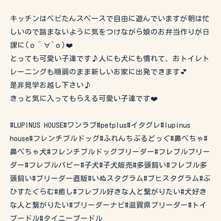
キッチンはベビたんスペースで自由に遊んでいますが朝は忙
しいので踏まないように気をつけながら娘のお弁当作りが日
課に(о´∀`о)❤️
とっても可愛い子達です♪人にも犬にも慣れて、おトイレト
レーニングも順調のまま新しいお家に出発できます💕
是非見学お越し下さい♪
きっと気に入ってもらえる可愛い子達です❤️
#LUPINUS HOUSE#ワンラブ#petplus#イタグレ#lupinus
house#フレンチブルドッグ#ふれんちぶるどっぐ#鼻ぺちゃ#
鼻ぺちゃ犬#フレンチブルドッグブリーダー#フレブルブリー
ダー#フレブルパピー#子犬#子犬販売#多頭飼い#フレブル多
頭飼い#ブリーダー直販#いぬスタグラム#ブヒスタグラム#ぶ
ひすたぐらむ#癒し#フレブル好きな人と繋がりたい#犬好き
な人と繋がりたい#ブリーダーナビ#滋賀県ブリーダー#トイ
プードル#タイニープードル