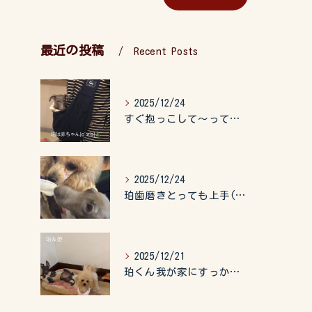
最近の投稿
Recent Posts
2025/12/24
すぐ抱っこして〜って言うので、抱っこ紐に入れてゆらゆら☺️
2025/12/24
珀歯磨きとっても上手(о´∀`о)
2025/12/21
珀くん我が家にすっかりなれて、キッズのお世話もしてくれて、今...