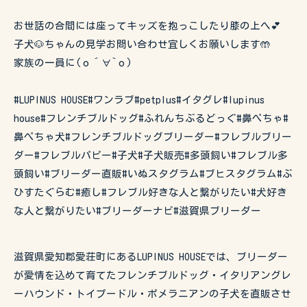
お世話の合間には座ってキッズを抱っこしたり膝の上へ💕
子犬🐶ちゃんの見学お問い合わせ宜しくお願いします🤲
家族の一員に(о´∀`о)
#LUPINUS HOUSE#ワンラブ#petplus#イタグレ#lupinus
house#フレンチブルドッグ#ふれんちぶるどっぐ#鼻ぺちゃ#
鼻ぺちゃ犬#フレンチブルドッグブリーダー#フレブルブリー
ダー#フレブルパピー#子犬#子犬販売#多頭飼い#フレブル多
頭飼い#ブリーダー直販#いぬスタグラム#ブヒスタグラム#ぶ
ひすたぐらむ#癒し#フレブル好きな人と繋がりたい#犬好き
な人と繋がりたい#ブリーダーナビ#滋賀県ブリーダー
滋賀県愛知郡愛荘町にあるLUPINUS HOUSEでは、ブリーダー
が愛情を込めて育てたフレンチブルドッグ・イタリアングレ
ーハウンド・トイプードル・ポメラニアンの子犬を直販させ