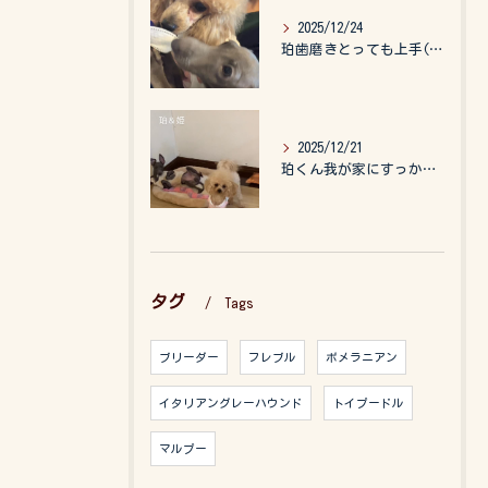
2025/12/24
珀歯磨きとっても上手(о´∀`о)
2025/12/21
珀くん我が家にすっかりなれて、キッズのお世話もしてくれて、今...
タグ
Tags
ブリーダー
フレブル
ポメラニアン
イタリアングレーハウンド
トイプードル
マルプー