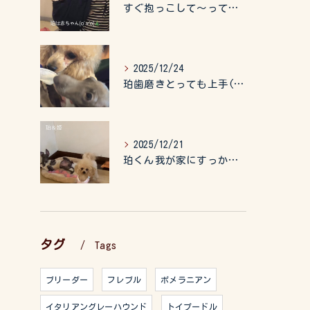
すぐ抱っこして〜って言うので、抱っこ紐に入れてゆらゆら☺️
2025/12/24
珀歯磨きとっても上手(о´∀`о)
2025/12/21
珀くん我が家にすっかりなれて、キッズのお世話もしてくれて、今...
タグ
Tags
ブリーダー
フレブル
ポメラニアン
イタリアングレーハウンド
トイプードル