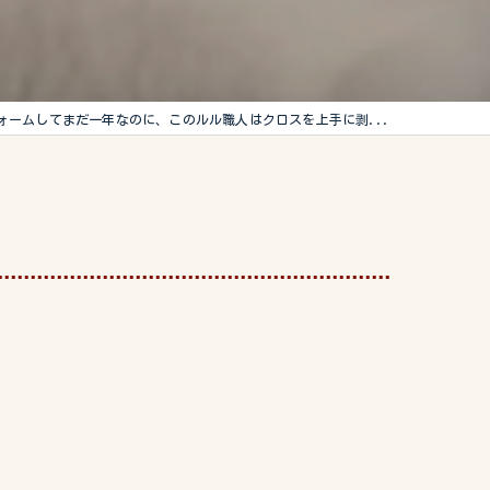
ォームしてまだ一年なのに、このルル職人はクロスを上手に剥...