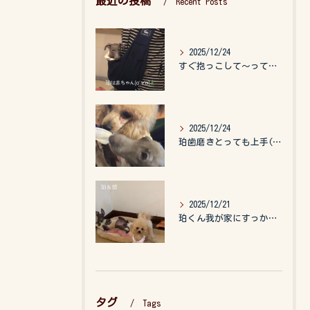
最近の投稿
Recent Posts
2025/12/24
すぐ抱っこして〜って言うので、抱っこ紐に入れてゆらゆら☺️
2025/12/24
珀歯磨きとっても上手(о´∀`о)
2025/12/21
珀くん我が家にすっかりなれて、キッズのお世話もしてくれて、今...
タグ
Tags