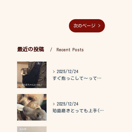
次のページ >
最近の投稿
Recent Posts
2025/12/24
すぐ抱っこして〜って言うので、抱っこ紐に入れてゆらゆら☺️
2025/12/24
珀歯磨きとっても上手(о´∀`о)