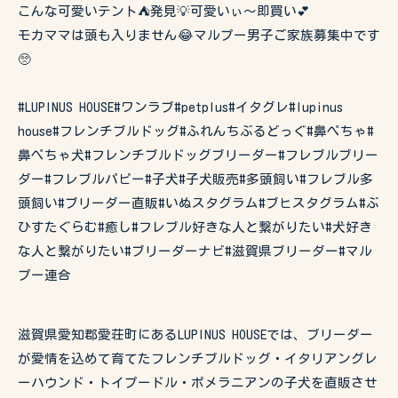
こんな可愛いテント⛺️発見💡可愛いぃ〜即買い💕
モカママは頭も入りません😂マルプー男子ご家族募集中です
🥺
#LUPINUS HOUSE#ワンラブ#petplus#イタグレ#lupinus
house#フレンチブルドッグ#ふれんちぶるどっぐ#鼻ぺちゃ#
鼻ぺちゃ犬#フレンチブルドッグブリーダー#フレブルブリー
ダー#フレブルパピー#子犬#子犬販売#多頭飼い#フレブル多
頭飼い#ブリーダー直販#いぬスタグラム#ブヒスタグラム#ぶ
ひすたぐらむ#癒し#フレブル好きな人と繋がりたい#犬好き
な人と繋がりたい#ブリーダーナビ#滋賀県ブリーダー#マル
プー連合
滋賀県愛知郡愛荘町にあるLUPINUS HOUSEでは、ブリーダー
が愛情を込めて育てたフレンチブルドッグ・イタリアングレ
ーハウンド・トイプードル・ポメラニアンの子犬を直販させ