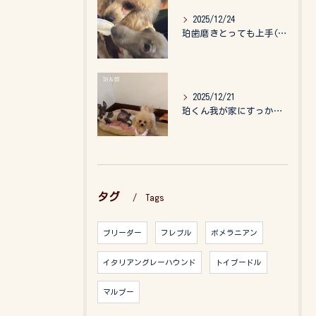
2025/12/24
珀歯磨きとっても上手(о´∀`о)
2025/12/21
珀くん我が家にすっかりなれて、キッズのお世話もしてくれて、今...
タグ
Tags
ブリーダー
フレブル
ポメラニアン
イタリアングレーハウンド
トイプードル
マルプー